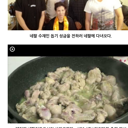
네팔 수재민 돕기 성금을 전하러 네팔에 다녀오다.