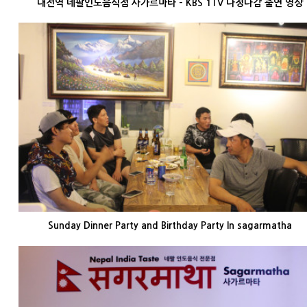
대전역 네팔인도음식점 사가르마타 - KBS 1TV 다정다감 출연 영상
Sunday Dinner Party and Birthday Party In sagarmatha