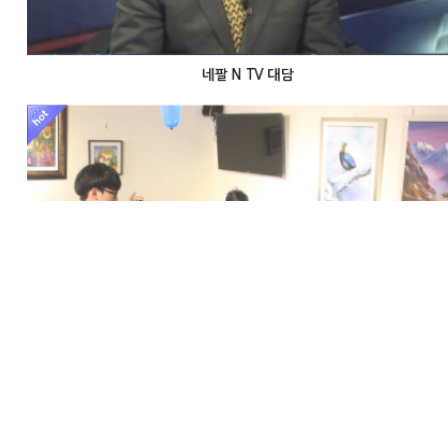
네팔 N TV 대담
사가르마타 네팔인도 레스토랑 대전역앞 오픈